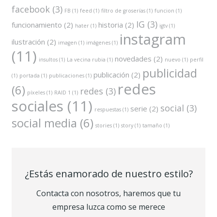
facebook
(3)
FB
(1)
feed
(1)
filtro de groserías
(1)
funcion
(1)
IG
(3)
funcionamiento
(2)
historia
(2)
hater
(1)
igtv
(1)
instagram
ilustración
(2)
imagen
(1)
imágenes
(1)
(11)
novedades
(2)
insultos
(1)
La vecina rubia
(1)
nuevo
(1)
perfil
publicidad
publicación
(2)
(1)
portada
(1)
publicaciones
(1)
redes
(6)
redes
(3)
píxeles
(1)
RAID 1
(1)
sociales
(11)
social
(3)
serie
(2)
respuestas
(1)
social media
(6)
stories
(1)
story
(1)
tamaño
(1)
¿Estás enamorado de nuestro estilo?
Contacta con nosotros, haremos que tu
empresa luzca como se merece