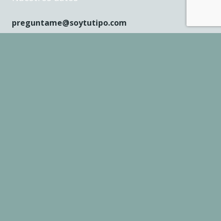
preguntame@soytutipo.com
678 878 410
L – J: 9 a 17h, V: 9 a 15h
© 2011-2023 SOYTUTIPO – Todos los derechos
reservados
Formación para clientes
Aviso legal
Política de privacidad y cookies