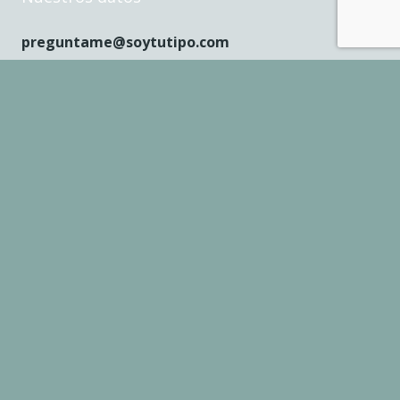
preguntame@soytutipo.com
678 878 410
L – J: 9 a 17h, V: 9 a 15h
© 2011-2023 SOYTUTIPO – Todos los derechos
reservados
Formación para clientes
Aviso legal
Política de privacidad y cookies