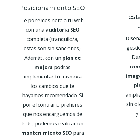
Posicionamiento SEO
est
Le ponemos nota a tu web
con una
auditoría SEO
Diseñ
completa (tranquilo/a,
gesti
éstas son sin sanciones).
Des
Además, con un
plan de
con
mejora
podrás
image
implementar tú mismo/a
pl
los cambios que te
amplia
hayamos recomendado. Si
sin ol
por el contrario prefieres
y
que nos encarguemos de
todo, podemos realizar un
mantenimiento SEO
para