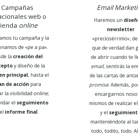
Campañas
Email Market
acionales web o
Haremos un
diseñ
tienda
online
newsletter
amos tu campaña y la
«preciosérrimo», de
onamos de «pe a pa».
que de verdad dan 
de la
creación del
de abrir cuando te ll
cepto
y diseño de la
email
, sentirás la e
n principal
, hasta el
de las cartas de ant
an de acción
para
promise
. Además, p
r la visibilidad online;
encargarnos noso
vidar el
seguimiento
mismos de realizar e
 el
informe final
.
y el
seguimient
manteniéndote al ta
todo, todito, todo. Al