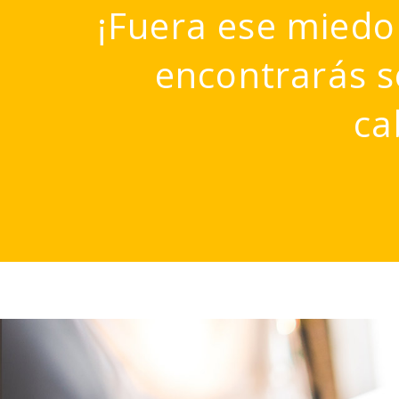
¡Fuera ese miedo
encontrarás se
ca