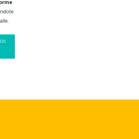
forme
ndote
lle.
LOS