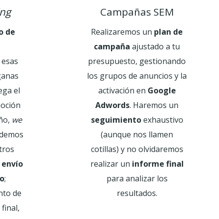
ing
Campañas SEM
o de
Realizaremos un
plan de
campaña
ajustado a tu
 esas
presupuesto, gestionando
ganas
los grupos de anuncios y la
ega el
activación en
Google
moción
Adwords
. Haremos un
año,
we
seguimiento
exhaustivo
odemos
(aunque nos llamen
tros
cotillas) y no olvidaremos
l
envío
realizar un
informe final
o
;
para analizar los
nto de
resultados.
 final,