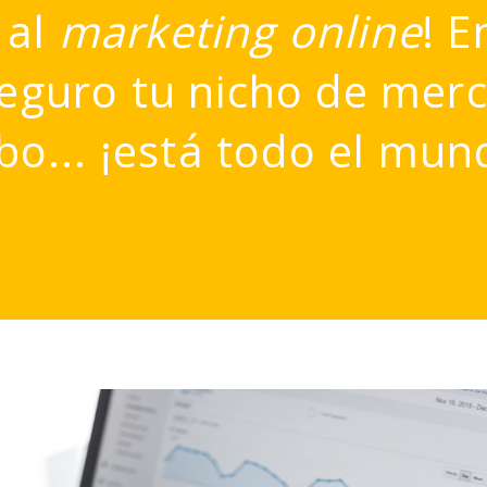
 al
marketing online
! E
guro tu nicho de merca
bo... ¡está todo el mun