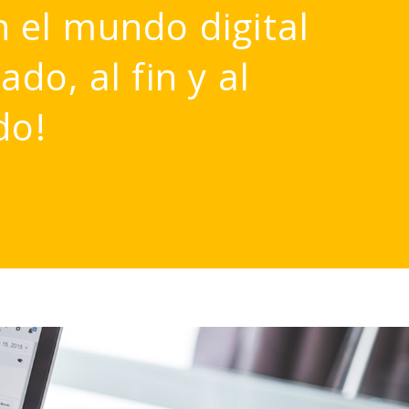
n el mundo digital
do, al fin y al
do!