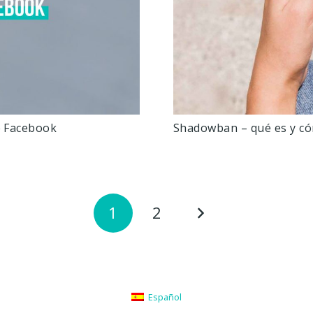
e Facebook
Shadowban – qué es y có
1
2
Español