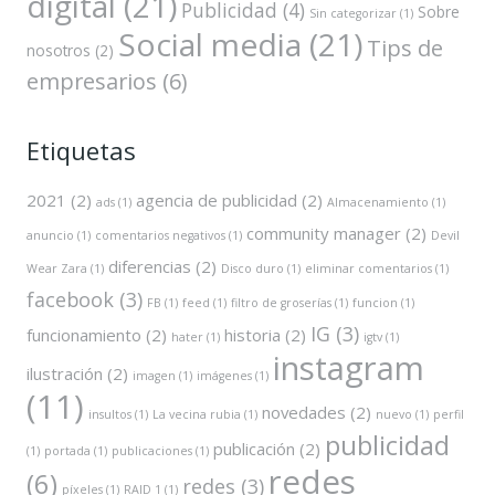
digital
(21)
Publicidad
(4)
Sobre
Sin categorizar
(1)
Social media
(21)
Tips de
nosotros
(2)
empresarios
(6)
Etiquetas
2021
(2)
agencia de publicidad
(2)
ads
(1)
Almacenamiento
(1)
community manager
(2)
anuncio
(1)
comentarios negativos
(1)
Devil
diferencias
(2)
Wear Zara
(1)
Disco duro
(1)
eliminar comentarios
(1)
facebook
(3)
FB
(1)
feed
(1)
filtro de groserías
(1)
funcion
(1)
IG
(3)
funcionamiento
(2)
historia
(2)
hater
(1)
igtv
(1)
instagram
ilustración
(2)
imagen
(1)
imágenes
(1)
(11)
novedades
(2)
insultos
(1)
La vecina rubia
(1)
nuevo
(1)
perfil
publicidad
publicación
(2)
(1)
portada
(1)
publicaciones
(1)
redes
(6)
redes
(3)
píxeles
(1)
RAID 1
(1)