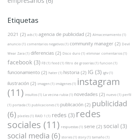
empresarios
(6)
Etiquetas
2021
(2)
agencia de publicidad
(2)
ads
(1)
Almacenamiento
(1)
community manager
(2)
anuncio
(1)
comentarios negativos
(1)
Devil
diferencias
(2)
Wear Zara
(1)
Disco duro
(1)
eliminar comentarios
(1)
facebook
(3)
FB
(1)
feed
(1)
filtro de groserías
(1)
funcion
(1)
IG
(3)
funcionamiento
(2)
historia
(2)
hater
(1)
igtv
(1)
instagram
ilustración
(2)
imagen
(1)
imágenes
(1)
(11)
novedades
(2)
insultos
(1)
La vecina rubia
(1)
nuevo
(1)
perfil
publicidad
publicación
(2)
(1)
portada
(1)
publicaciones
(1)
redes
(6)
redes
(3)
píxeles
(1)
RAID 1
(1)
sociales
(11)
social
(3)
serie
(2)
respuestas
(1)
social media
(6)
stories
(1)
story
(1)
tamaño
(1)